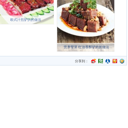
欧式汁煎驴扒的做法
营养荤菜 红油香酥驴肉的做法
分享到：