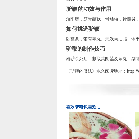
皮蛋的做法
鹅肝的做法
驴鞭
的功效与作用
毛蛋的做法
治阳痿，筋骨酸软，骨结核，骨髓炎
鹅胸肉的做法
如何挑选驴鞭
肉丸的做法
羊腿的做法
以整条，带有睾丸、无残肉油脂、体
牛腩的做法
驴鞭的制作技巧
酱牛肉的做法
臭豆腐的做法
雄驴杀死后，割取其阴茎及睾丸，剔
黑豆的做法
《驴鞭的做法》永久阅读地址：http://www.me
喜欢驴鞭也喜欢...