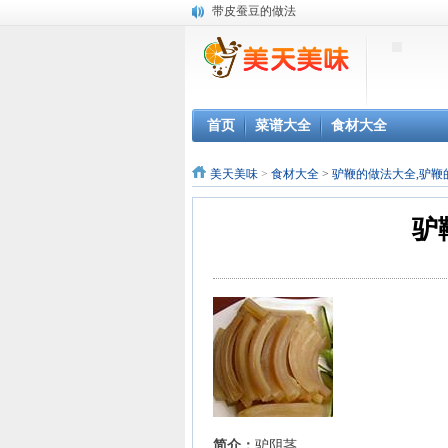
带皮蚕豆的做法
全脂速溶奶粉的做法
牛乳粉的做法
鳄梨的做法
松仁的做法
西瓜子仁的做法
首页
菜谱大全
食材大全
小白菜的做法
魔芋的做法
美天美味
>
食材大全
>
驴鞭的做法大全,驴鞭
薤的做法
白玉菇的做法
驴
茄子的做法
西兰花的做法
甜椒的做法
樱桃番茄的做法
酸菜的做法
食用仙人掌的做法
酸豇豆的做法
桃仁的做法
红花的做法
鸡肉肠的做法
简介：
驴阴茎