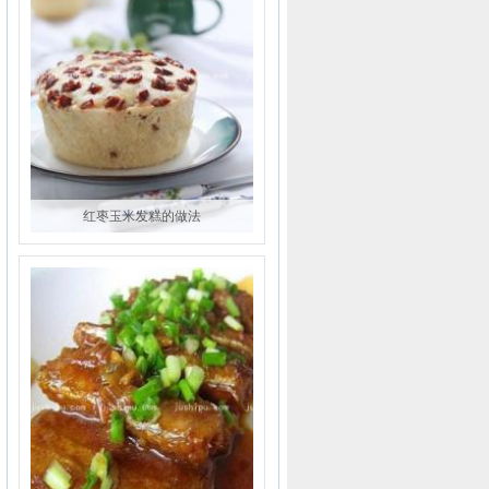
红枣玉米发糕的做法