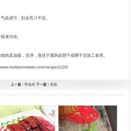
，气血虚亏，妇女乳汁不足。
干燥者为佳。
除残肉及油脂，洗净，悬挂于通风处阴干或晒干后加工食用。
itianmeiwei.com/recipe/1120/
上一篇：
野兔肉
下一篇：
香肠