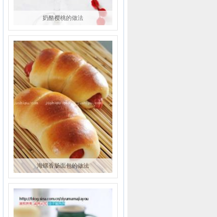
奶酪樱桃的做法
海螺香肠面包的做法