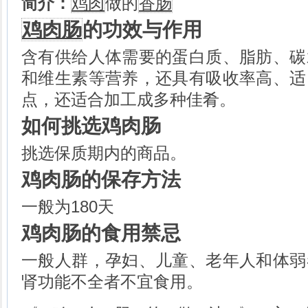
简介：
鸡肉
做的
香肠
牛腩的做法
牛肉丝的做法
鸡肉肠
的功效与作用
牛腱子肉的做法
牛大肠的做法
含有供给人体需要的蛋白质、脂肪、碳
鹿筋的做法
和维生素等营养，还具有吸收率高、适
煮驴肉的做法
骆驼掌的做法
点，还适合加工成多种佳肴。
中脂酸奶的做法
如何挑选鸡肉肠
酸酪蛋的做法
芝麻籽的做法
挑选保质期内的商品。
鸡肉肠的保存方法
一般为180天
鸡肉肠的食用禁忌
一般人群，孕妇、儿童、老年人和体弱
肾功能不全者不宜食用。