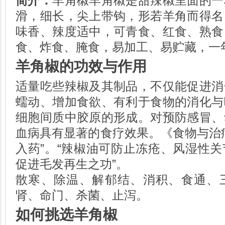
简介：
羊角椒羊角椒是甜辣椒里面的一
猪大肠的做法
猪小肠的做法
滑，细长，尖上带钩，形若羊角而得名
午餐肉的做法
味香、辣度适中，可青食、红食、熟食
猪腱子肉的做法
食、炸食、腌食，易加工、易贮藏，一
猪通脊的做法
奶脯猪肉的做法
羊角椒的功效与作用
羊骨的做法
炸羊肉串的做法
适量吃些辣椒及其制品，不仅能促进消
越南米皮的做法
蠕动、增加食欲、有利于食物的消化与
藕粉的做法
细胞间质中胶原的形成。对预防感冒、
血病具有显著的食疗效果。《食物与治
入药”。“辣椒油可防止冻疮、风湿性
促进毛发再生之功”。
散寒、除温、解郁结、消积、食通、
肾、命门、杀菌、止泻。
如何挑选羊角椒