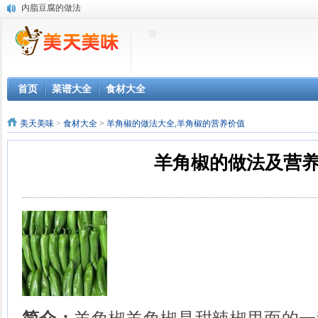
内脂豆腐的做法
脱脂奶豆腐的做法
小白菜的做法
茼蒿的做法
韭菜的做法
结球甘蓝的做法
首页
菜谱大全
食材大全
甜菜叶的做法
青萝卜的做法
美天美味
>
食材大全
>
羊角椒的做法大全,羊角椒的营养价值
春笋的做法
云耳的做法
羊角椒的做法及营
玫瑰花的做法
野菊的做法
甜椒的做法
飞碟瓜的做法
腌笋的做法
冬腌菜的做法
高良姜的做法
鸭肝的做法
鸭肠的做法
土鸡蛋的做法