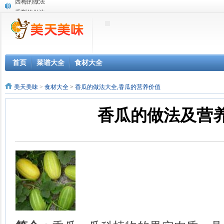
香梨的做法
蛇果的做法
海棠果的做法
羊肚菌的做法
牛蒡的做法
碱蓬的做法
首页
菜谱大全
食材大全
蕺菜的做法
榨菜的做法
美天美味
>
食材大全
>
香瓜的做法大全,香瓜的营养价值
白豆的做法
甘草的做法
香瓜的做法及营
腌笋的做法
藿香的做法
铜芸的做法
肉鸡的做法
鸭下巴的做法
鸡蛋的做法
腊鸭头的做法
猪肾的做法
猪横利的做法
烧羊肉的做法