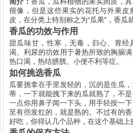
简介：
香瓜，瓜科植物的果实肉质，具
腑肋牛肉的做法
前腿牛肉的做法
很像，但是这些果实的花托与外果皮
小腿牛肉的做法
皮，在分类上特别称之为“瓜果”，香瓜
牛臀肉的做法
虾仁的做法
香瓜的功效与作用
北极虾的做法
蟹肉的做法
甜瓜味甘，性寒，无毒，归心、胃经
黄豆芽的做法
渴、利尿的功效用于暑热所致的胸膈满
全脂奶粉的做法
热口渴，热结膀胱、小便不利等症。
西梅的做法
如何挑选香瓜
瓜要挑拿在手里发轻的，沉的是生瓜，
蒂，一下就能拽下来的瓜就熟了，不是
一点你用鼻子闻一下头，用手轻按一下
至有些发红的，就是熟的。不过有的香
好吃，你得认几个品种，在这个基础上
香瓜的保存方法