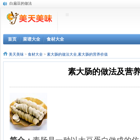
白扁豆的做法
干枣的做法
毛核桃的做法
金针菜的做法
地笋的做法
韭苔的做法
首页
菜谱大全
食材大全
云耳的做法
牛肚菌的做法
美天美味
>
食材大全
>
素大肠的做法大全,素大肠的营养价值
紫草的做法
蒲公英叶的做法
素大肠的做法及营
豌豆的做法
黄瓜的做法
泡包菜的做法
鸡翅的做法
蝎子的做法
鸡丝的做法
鸡肉的做法
母麻鸭鸭肫的做法
鸭皮的做法
母麻鸭的做法