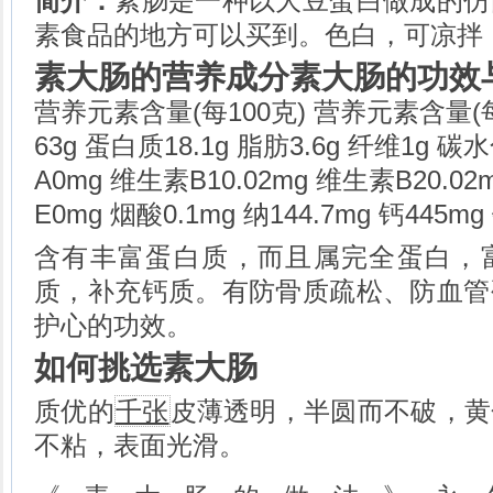
简介：
素肠是一种以大豆蛋白做成的仿
公麻鸭鸭肝的做法
皮蛋的做法
素食品的地方可以买到。色白，可凉拌
鹅蛋的做法
素大肠的营养成分素大肠的功效
鹅胸肉的做法
火腿肠的做法
营养元素含量(每100克) 营养元素含量(每10
肥肠的做法
63g 蛋白质18.1g 脂肪3.6g 纤维1g 
酱骨头的做法
绿豆粉丝的做法
A0mg 维生素B10.02mg 维生素B20.0
豌豆粉丝的做法
E0mg 烟酸0.1mg 纳144.7mg 钙445m
黄豆的做法
含有丰富蛋白质，而且属完全蛋白，
质，补充钙质。有防骨质疏松、防血管
护心的功效。
如何挑选素大肠
质优的
千张
皮薄透明，半圆而不破，黄
不粘，表面光滑。