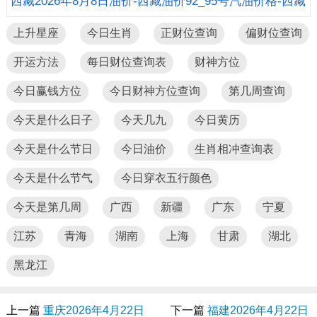
柴油价格
西藏2026年8月8日油价-西藏油价92_95号汽油价格-西藏
柴油价格
上升星座
今日生肖
正财位查询
偏财位查询
开运方法
每日财位查询表
财神方位
今日赢钱方位
今日财神方位查询
第几周查询
今天是什么日子
今天几九
今日黄历
今天是什么节日
今日油价
生肖相冲查询表
今天是什么节气
今日穿衣五行颜色
今天是第几周
广西
新疆
广东
宁夏
江苏
青海
湖南
上海
甘肃
湖北
黑龙江
上一篇
重庆2026年4月22日
下一篇
福建2026年4月22日