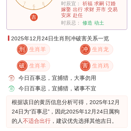
时辰宜：
祈福
求嗣
订婚
嫁娶
出行
求财
开市
交易
安床
赴任
吉
时辰忌：
修造
动土
2025年12月24日生肖刑冲破害关系一览
刑
冲
生肖羊
生肖龙
破
害
生肖羊
生肖鸡
今日百事忌，宜捕猎，大事勿用
今日百事忌，宜捕猎，诸事不宜
根据该日的黄历信息分析可得，2025年12月
24日为“百事忌”，因此2025年12月24日属狗
的人
不适合出行
，建议优先选择其他吉日。